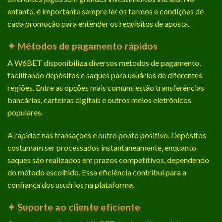
entanto, é importante sempre ler os termos e condições de
cada promoção para entender os requisitos de aposta.
✦ Métodos de pagamento rápidos
A W6BET disponibiliza diversos métodos de pagamento,
facilitando depósitos e saques para usuários de diferentes
regiões. Entre as opções mais comuns estão transferências
bancárias, carteiras digitais e outros meios eletrônicos
populares.
A rapidez nas transações é outro ponto positivo. Depósitos
costumam ser processados instantaneamente, enquanto
saques são realizados em prazos competitivos, dependendo
do método escolhido. Essa eficiência contribui para a
confiança dos usuários na plataforma.
✦ Suporte ao cliente eficiente