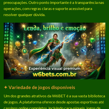
preocupações. Outro ponto importante é a transparência nas
operações, com regras claras e suporte acessível para
resolver qualquer dúvida.
✦ Variedade de jogos disponíveis
Um dos grandes atrativos da W6BET é a sua vasta biblioteca
de jogos. A plataforma oferece desde apostas esportivas até
cassinos online completos, incluindo caça-níqueis, jogos de